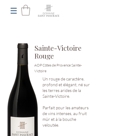
Sainte-Victoire
Rouge
AOP Côtes de Provence Sainte-
Victoire
Un rouge de caractère,
profond et élégant, né sur
les terres arides de la
Sainte-Victoire.
Parfait pour les amateurs
de vins intenses, au fruit
mûr et à la bouche
veloutée.