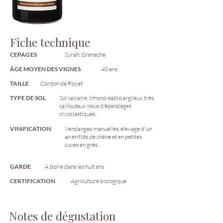
Fiche technique
CEPAGES
Syrah, Grenache
ÂGE MOYEN DES VIGNES
40 ans
TAILLE
Cordon de Royat
TYPE DE SOL
Sol calcaire, limono-sablo argileux très
caillouteux issus d'épandages
cryoclastiques.
VINIFICATION
Vendanges manuelles, élevage d'un
an en fûts de chêne et en petites
cuves en grès
GARDE
A boire dans les huit ans
CERTIFICATION
Agriculture biologique
Notes de dégustation