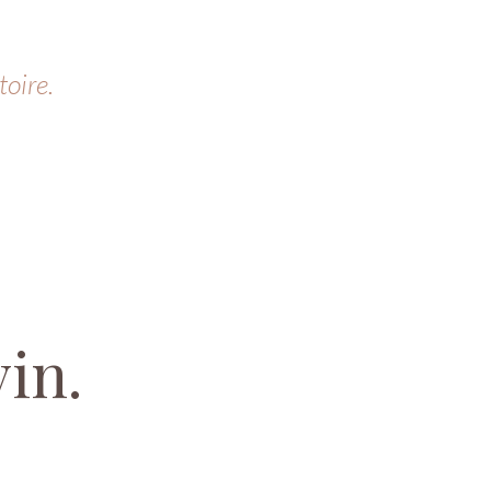
toire.
vin.