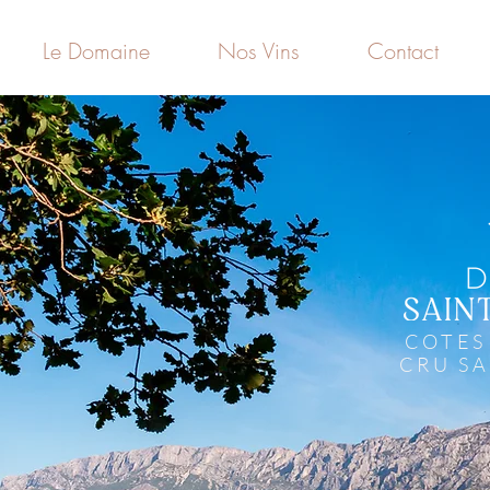
Le Domaine
Nos Vins
Contact
COTES
CRU SA